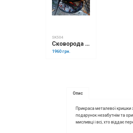
SK504
Сковорода з диска борони 50 см + підставкою для вогнища з розбірними ніжками
1960 грн.
Опис
Прикраса металевої кришки
подарунок незабутнім та ори
мисливці і всі, хто віддає пе