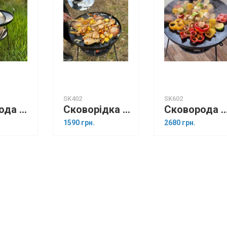
SK402
SK602
Сковорода з диска борони 50 см, підставка для вогню і кришка
Сковорідка з диска борони 40 см з підставкою для вогнища
Сковорода з диска борони 60 см, підставка для вог
1590 грн.
2680 грн.