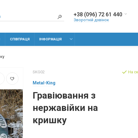
+38 (096) 72 61 440
Зворотній дзвінок
С
СПІВПРАЦЯ
ІНФОРМАЦІЯ
шку
SKG02
На с
Metal-King
Гравіювання з
нержавійки на
кришку