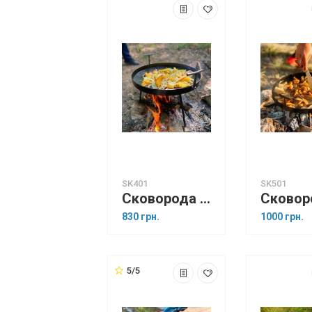
SK401
SK501
Сковорода 40 см із диска борони
830 грн.
1000 грн.
5/5