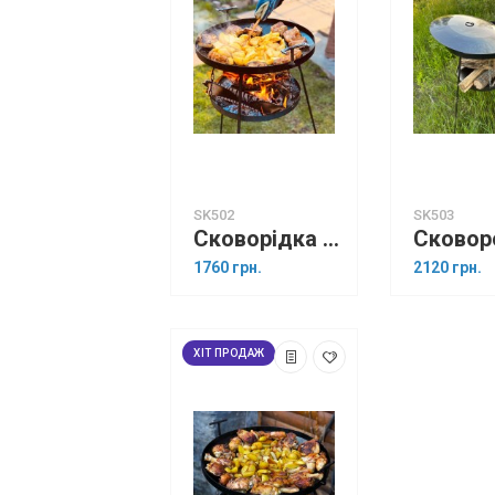
SK502
SK503
Сковорідка з диска, борони 50 см з підставкою для вогнища
1760 грн.
2120 грн.
ХІТ ПРОДАЖ