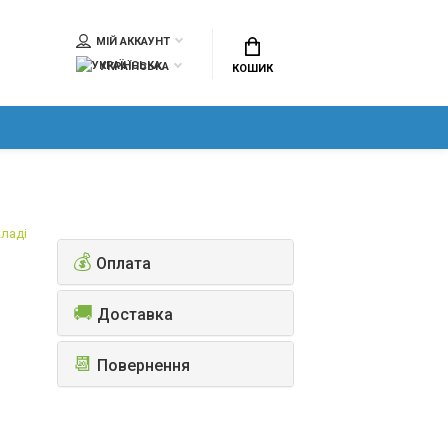
МІЙ АККАУНТ
УКРАЇНСЬКА
КОШИК
кладі
💰
Оплата
🚚
Доставка
📆
Повернення