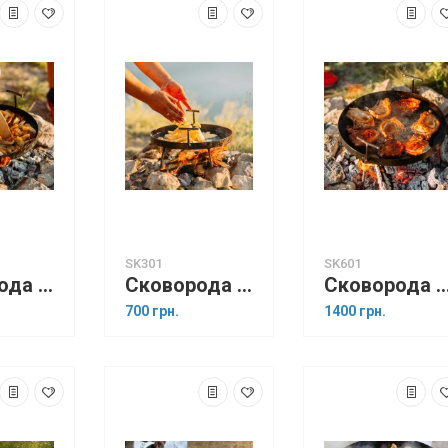
SK301
SK601
Сковорода 50 см із диска борони
Сковорода 30 см із диска борони
Сковорода 60 см із диска 
700 грн.
1400 грн.