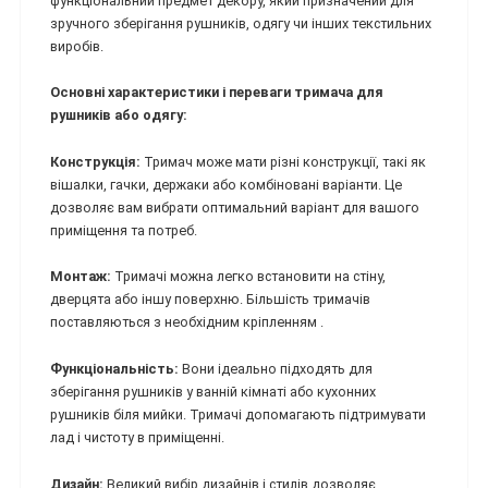
функціональний предмет декору, який призначений для
зручного зберігання рушників, одягу чи інших текстильних
виробів.
Основні характеристики і переваги тримача для
рушників або одягу:
Конструкція:
Тримач може мати різні конструкції, такі як
вішалки, гачки, держаки або комбіновані варіанти. Це
дозволяє вам вибрати оптимальний варіант для вашого
приміщення та потреб.
Монтаж:
Тримачі можна легко встановити на стіну,
дверцята або іншу поверхню. Більшість тримачів
поставляються з необхідним кріпленням .
Функціональність:
Вони ідеально підходять для
зберігання рушників у ванній кімнаті або кухонних
рушників біля мийки. Тримачі допомагають підтримувати
лад і чистоту в приміщенні.
Дизайн:
Великий вибір дизайнів і стилів дозволяє