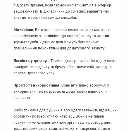
підібрати тримач, який гармонійно впишеться в інтер'єр
вашої кімнати. Від класичних до сучасних варіантів - ви
знайдете той, який вам до вподоби.
Матеріали:
Виготовляються з високоякісних матеріалів,
що забезпечують стійкість до корозії, зносу та довгий
термін служби. Деякі моделі можуть бути покриті
спеціальними покриттями для додаткового захисту.
Легкість у догляді:
Тримач для рушників або одягу легко
очищається від пилу та бруду, зберігаючи свій вигляд на
протязі тривалого часу.
Простота використання:
Вони інтуїтивно зрозумілі у
використанні і не потребують додаткових навичок чи
навчання.
Вибір тримача для рушників або одягу залежить від ваших
особистих потреб і стилю інтер'єру. Вони є не тільки
практичними елементами для організації простору, але і
додатковими акцентами, які можуть підкреслити стиль