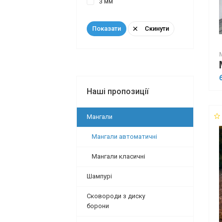
3 мм
Скинути
Показати
Наші пропозиції
Мангали
Мангали автоматичні
Мангали класичні
Шампурі
Сковороди з диску
борони