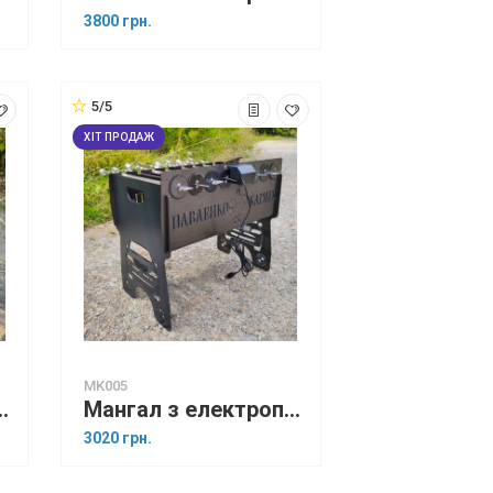
3800 грн.
5/5
ХІТ ПРОДАЖ
MK005
а 6 шампурів (Розвідка України)
Мангал з електроприводом на 8 шампурів
3020 грн.