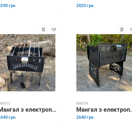
2590 грн.
3020 грн.
MK012
MK018
Мангал з електроприводом на 6 шампурів (Jack daniels)
Мангал з електроприводом н
2640 грн.
2640 грн.