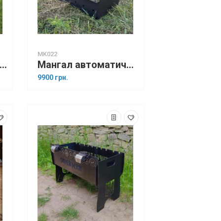
MK022
нгал LOFT на 8 шампурів з автоповоротом
Мангал автоматичний Компакт на 8 шампурів
9900 грн.