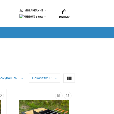
МІЙ АККАУНТ
УКРАЇНСЬКА
КОШИК
овчуванням
Показати: 15