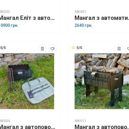
MK023
MK001
Мангал Еліт з автоповоротом на 8 шампурів
Мангал з авт
10900 грн.
2640 грн.
5/5
5/5
MK004
MK011
Мангал з автоповоротом на 6 шампурів + ножки
Мангал з автоп