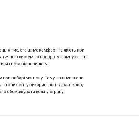
для тих, хто цінує комфорт та якість при
оматичною системою повороту шампурів, що
ися своїм відпочинком.
 при виборі мангалу. Тому наші мангали
 та стійкість у використанні. Додатково,
рно обсмажувати кожну страву,
сть та якість, але й комфорт та зручність.
очинком, насиченістю та смаком страв на