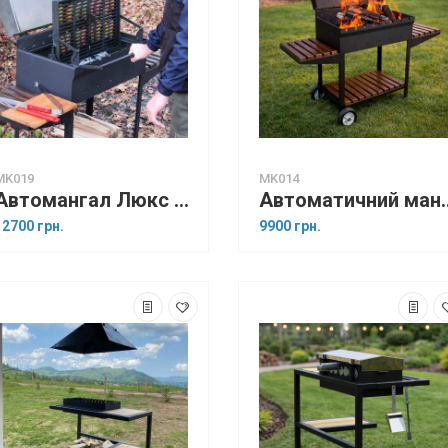
MK019
MK014
Автомангал Люкс на 8 шампурів з механізмом перевороту сітки
Автоматичний манга
12700 грн.
9900 грн.