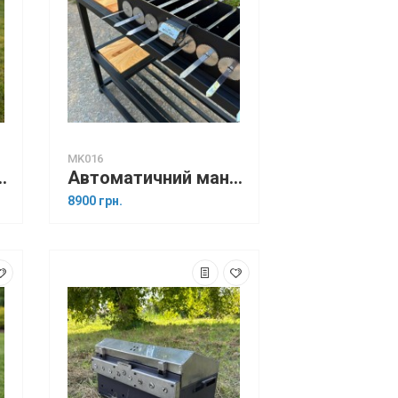
MK016
л Elite на 8 шампурів
Автоматичний мангал LOFT на 8 шампурів
8900 грн.