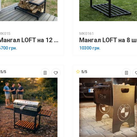
MK015
MK0161
Мангал LOFT на 12 шампурів
Ма
6700 грн.
10300 грн.
5/5
5/5