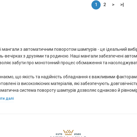
1
2
>
>|
і мангали з автоматичним поворотом шампурів - це ідеальний вибір 
ль-вечірках з друзями та родиною. Наші мангали забезпечені авт
воляє забути про монотонний процес обсмаження та насолоджуват
знаємо, що якість та надійність обладнання є важливими факторами
товлені із високоякісних матеріалів, які забезпечують довговічність
оматична система повороту шампурів дозволяє однаково й рівномі
езпечуючи насичений та ідеальний смак.
ти далі
 мангали з автоматичним поворотом шампурів - це не тільки надійні
удьте про турботу про обсмажування та насолоджуйтесь своїм відп
их мангалах.