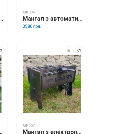
MK006
оматичним поворотом шампурів (BMW)
Мангал з автоматичним поворотом шампурів SUPER МУЖ
3580 грн.
MK007
оворотом на 8 шампурів
Мангал з електроприводом на 12 шампурів (Volkswagen)