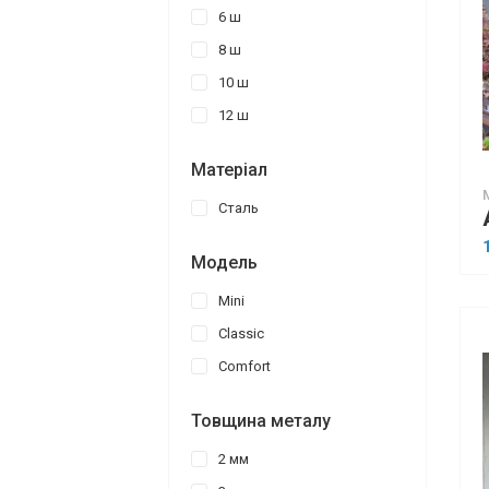
6 ш
8 ш
10 ш
12 ш
Матеріал
Сталь
Модель
Mini
Classic
Comfort
Товщина металу
2 мм