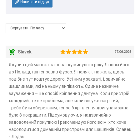
Написати відгук
Slavek
27.06.2025
Я купив цей мангал на початку минулого року. Я повіз його
до Польщі, і він справив фурор. Я поляк, і, на жаль, щось
подібне тут коштує дорого. Усі ним у захваті, і, звичайно,
шашликами, які на ньому випікають. Єдине незначне
зауваження – це спосіб кріплення двигуна. Коли пристрій
холодний, це не проблема, але коли він уже нагрітий,
треба бути обережним, і спосіб кріплення двигуна можна
було б покращити. Підсумовуючи, я надзвичайно
задоволений покупкою і рекомендую його всім, хто хоче
насолодитися домашнім пристроєм для шашликів. Славек
- Лодзь.