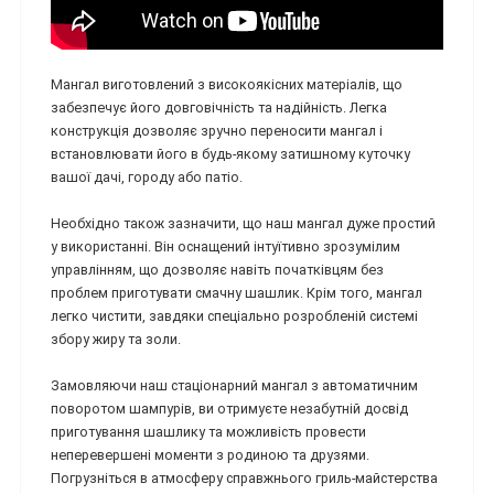
Мангал виготовлений з високоякісних матеріалів, що
забезпечує його довговічність та надійність. Легка
конструкція дозволяє зручно переносити мангал і
встановлювати його в будь-якому затишному куточку
вашої дачі, городу або патіо.
Необхідно також зазначити, що наш мангал дуже простий
у використанні. Він оснащений інтуїтивно зрозумілим
управлінням, що дозволяє навіть початківцям без
проблем приготувати смачну шашлик. Крім того, мангал
легко чистити, завдяки спеціально розробленій системі
збору жиру та золи.
Замовляючи наш стаціонарний мангал з автоматичним
поворотом шампурів, ви отримуєте незабутній досвід
приготування шашлику та можливість провести
неперевершені моменти з родиною та друзями.
Погрузніться в атмосферу справжнього гриль-майстерства