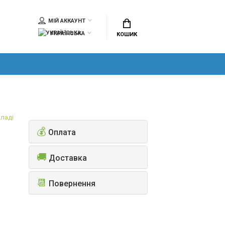
МІЙ АККАУНТ
УКРАЇНСЬКА
КОШИК
кладі
💰
Оплата
🚚
Доставка
📆
Повернення