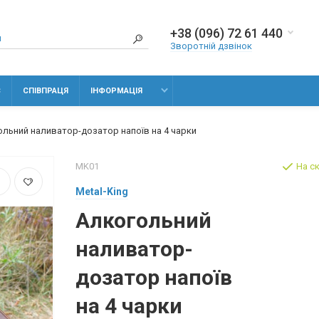
+38 (096) 72 61 440
Зворотній дзвінок
С
СПІВПРАЦЯ
ІНФОРМАЦІЯ
льний наливатор-дозатор напоїв на 4 чарки
MK01
На с
Metal-King
Алкогольний
наливатор-
дозатор напоїв
на 4 чарки