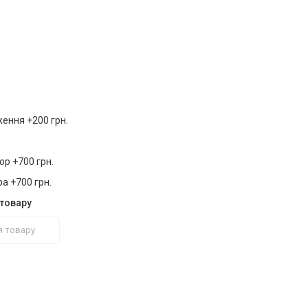
ення +200 грн.
р +700 грн.
а +700 грн.
товару