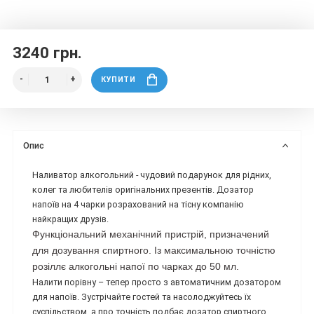
3240 грн.
КУПИТИ
Опис
Наливатор алкогольний - чудовий подарунок для рідних,
колег та любителів оригінальних презентів. Дозатор
напоїв на 4 чарки розрахований на тісну компанію
найкращих друзів.
Функціональний механічний пристрій, призначений
для дозування спиртного. Із максимальною точністю
розіллє алкогольні напої по чарках до 50 мл.
Налити порівну – тепер просто з автоматичним дозатором
для напоїв. Зустрічайте гостей та насолоджуйтесь їх
суспільством, а про точність подбає дозатор спиртного.