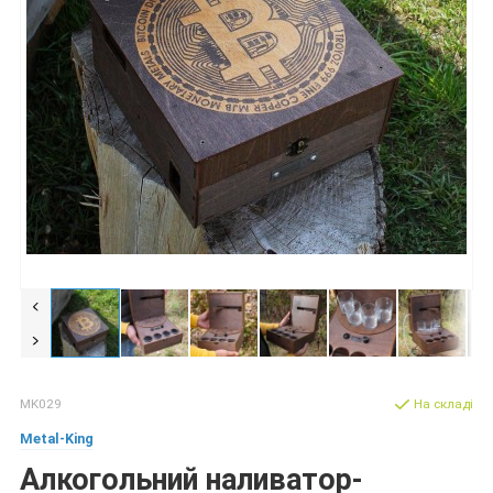
MK029
На складі
Metal-King
Алкогольний наливатор-