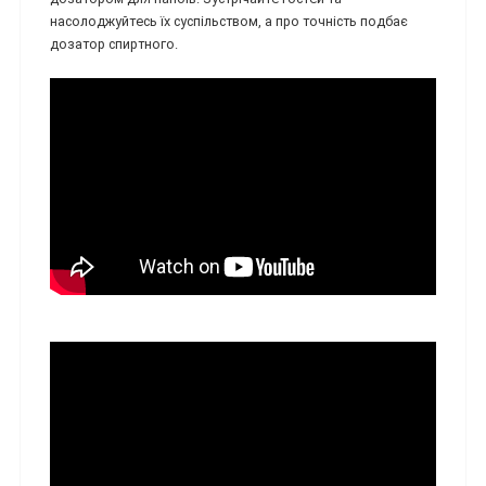
насолоджуйтесь їх суспільством, а про точність подбає
дозатор спиртного.