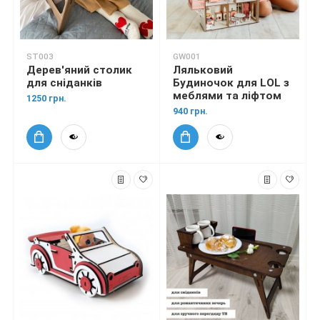
ST003
GW001
Дерев'яний столик
Ляльковий
для сніданків
Будиночок для LOL з
меблями та ліфтом
1250 грн.
940 грн.