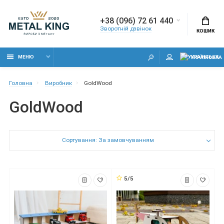
+38 (096) 72 61 440
Зворотній дзвінок
КОШИК
МЕНЮ
УКРАЇНСЬКА
Головна
Виробник
GoldWood
GoldWood
Сортування: За замовчуванням
5/5