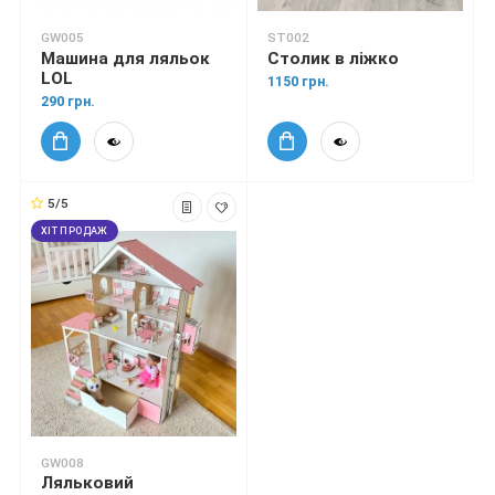
GW005
ST002
Машина для ляльок
Столик в ліжко
LOL
1150 грн.
290 грн.
5/5
ХІТ ПРОДАЖ
GW008
Ляльковий