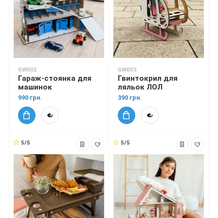
GW002
GW003
Гараж-стоянка для
Гвинтокрил для
машинок
ляльок ЛОЛ
990 грн.
390 грн.
5/5
5/5