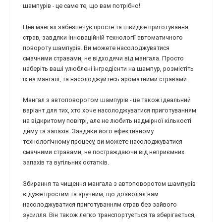
шампурів - це саме те, що вам потрібно!
Цей мангал забезпечує просте та швидке приготування
страв, завдяки інноваційній технології автоматичного
повороту шампурів. Ви можете насолоджуватися
смачними стравами, не відходячи від мангала. Просто
наберіть ваші улюблені інгредієнти на шампур, розмістіть
їх на мангалі, та насолоджуйтесь ароматними стравами.
Мангал з автоповоротом шампурів - це також ідеальний
варіант для тих, хто хоче насолоджуватися приготуванням
на відкритому повітрі, але не любить надмірної кількості
диму та запахів. Завдяки його ефективному
технологічному процесу, ви можете насолоджуватися
смачними стравами, не постраждаючи від неприємних
запахів та вугільних остатків.
Збирання та чищення мангала з автоповоротом шампурів
є дуже простим та зручним, що дозволяє вам
насолоджуватися приготуванням страв без зайвого
зусилля. Він також легко транспортується та зберігається,