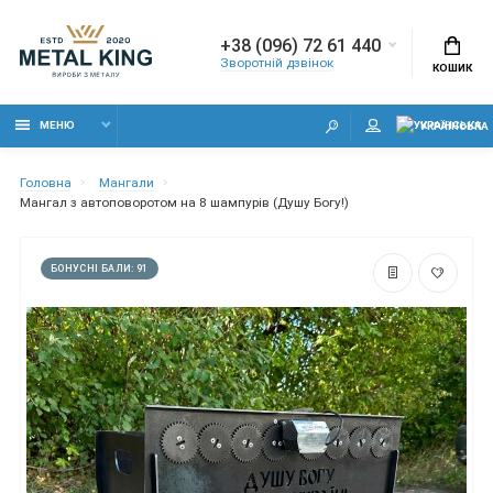
+38 (096) 72 61 440
Зворотній дзвінок
КОШИК
МЕНЮ
УКРАЇНСЬКА
Головна
Мангали
Мангал з автоповоротом на 8 шампурів (Душу Богу!)
БОНУСНІ БАЛИ: 91