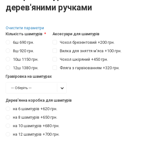
дерев'яними ручками
Очистити параметри
Кількість шампурів
Аксесуари для шампурів
6ш 690 грн.
Чохол брезентовий +200 грн.
8ш 920 грн.
Вилка для зняття м'яса +100 грн.
10ш 1150 грн.
Чохол шкіряний +450 грн.
12ш 1380 грн.
Фляга з гарвіюванням +320 грн.
Гравіровка на шампурах
--- Оберіть ---
Дерев'янна коробка для шампурів
на 6 шампурів +620 грн.
на 8 шампурів +650 грн.
на 10 шампурів +680 грн.
на 12 шампурів +700 грн.