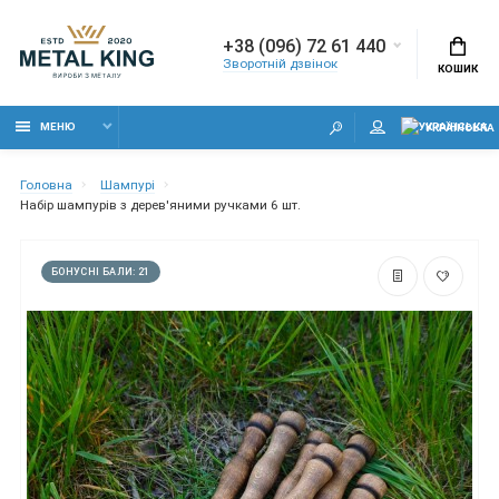
+38 (096) 72 61 440
Зворотній дзвінок
КОШИК
МЕНЮ
УКРАЇНСЬКА
Головна
Шампурі
Набір шампурів з дерев'яними ручками 6 шт.
БОНУСНІ БАЛИ: 21