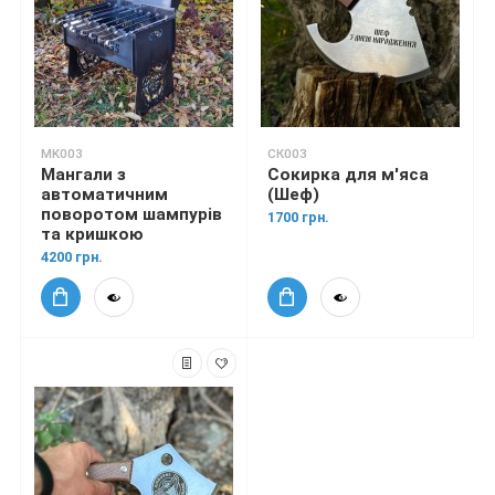
MK003
СК003
Мангали з
Сокирка для м'яса
автоматичним
(Шеф)
поворотом шампурів
1700 грн.
та кришкою
4200 грн.