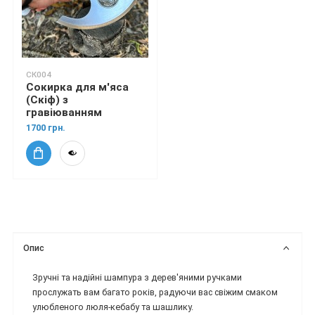
СК004
Сокирка для м'яса
(Скіф) з
гравіюванням
1700 грн.
Опис
Зручні та надійні шампура з дерев'яними ручками
прослужать вам багато років, радуючи вас свіжим смаком
улюбленого люля-кебабу та шашлику.