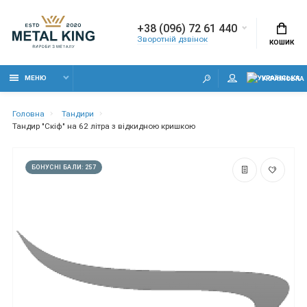
+38 (096) 72 61 440
Зворотній дзвінок
КОШИК
МЕНЮ
УКРАЇНСЬКА
Головна
Тандири
Тандир "Скіф" на 62 літра з відкидною кришкою
БОНУСНІ БАЛИ: 257