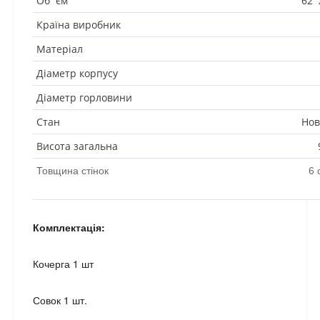
Об`єм
62
Країна виробник Укра
Матеріал Шамотна
Діаметр корпусу 4
Діаметр горловини 2
Стан
Но
Висота загальна 96
Товщина стінок 6 с
Комплектація:
Кочерга 1 шт
Совок 1 шт.