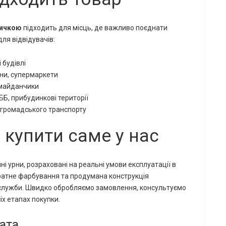
ничкою
підходить для місць, де важливо поєднати
для відвідувачів:
 будівлі
ини, супермаркети
і майданчики
ББ, прибудинкові території
и громадського транспорту
 купити саме у нас
і урни, розраховані на реальні умови експлуатації в
куратне фарбування та продумана конструкція
служби. Швидко обробляємо замовлення, консультуємо
іх етапах покупки.
ата