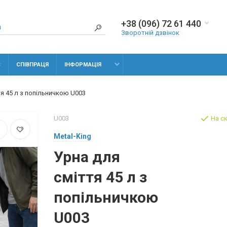
+38 (096) 72 61 440
Зворотній дзвінок
С
СПІВПРАЦЯ
ІНФОРМАЦІЯ
тя 45 л з попільничкою U003
U003
На с
Metal-King
Урна для
сміття 45 л з
попільничкою
U003