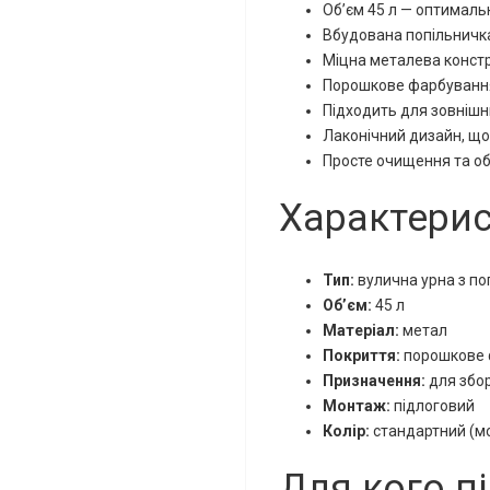
Об’єм 45 л — оптималь
Вбудована попільничка
Міцна металева конст
Порошкове фарбування 
Підходить для зовнішн
Лаконічний дизайн, що
Просте очищення та о
Характери
Тип:
вулична урна з п
Об’єм:
45 л
Матеріал:
метал
Покриття:
порошкове 
Призначення:
для збор
Монтаж:
підлоговий
Колір:
стандартний (мо
Для кого п