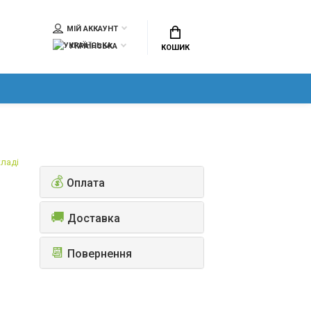
МІЙ АККАУНТ
УКРАЇНСЬКА
КОШИК
кладі
💰
Оплата
🚚
Доставка
📆
Повернення