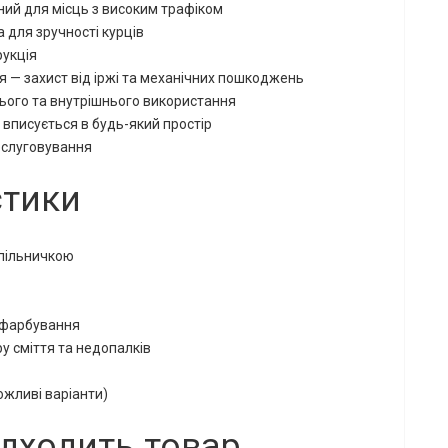
ний для місць з високим трафіком
 для зручності курців
рукція
— захист від іржі та механічних пошкоджень
ього та внутрішнього використання
 вписується в будь-який простір
бслуговування
стики
опільничкою
фарбування
у сміття та недопалків
жливі варіанти)
ідходить товар