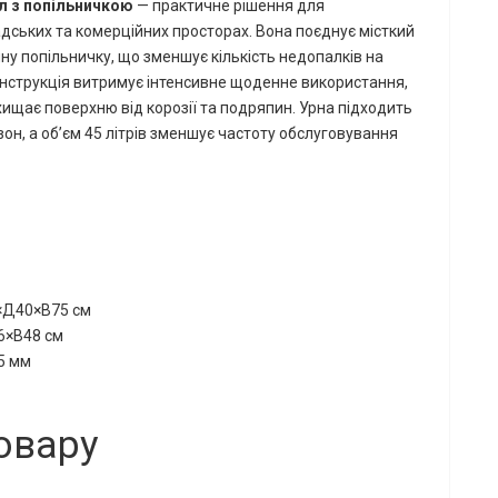
 л з попільничкою
— практичне рішення для
дських та комерційних просторах. Вона поєднує місткий
чну попільничку, що зменшує кількість недопалків на
онструкція витримує інтенсивне щоденне використання,
ищає поверхню від корозії та подряпин. Урна підходить
зон, а об’єм 45 літрів зменшує частоту обслуговування
8×Д40×В75 см
6×В48 см
5 мм
овару