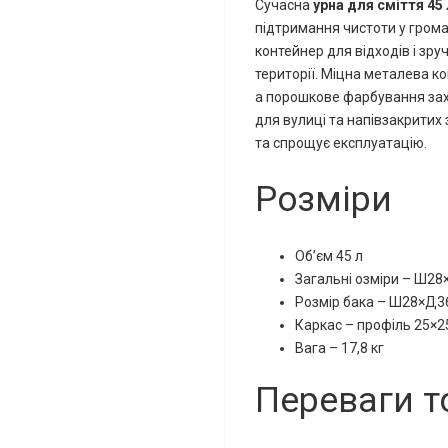
Сучасна
урна для сміття 45
підтримання чистоти у грома
контейнер для відходів і зру
території. Міцна металева к
а порошкове фарбування зах
для вулиці та напівзакритих 
та спрощує експлуатацію.
Розміри
Об’єм 45 л
Загальні озміри – Ш2
Розмір бака – Ш28×Д3
Каркас – профіль 25×2
Вага – 17,8 кг
Переваги т