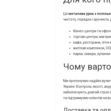
Ця
металева урна з попіль
чистоту, порядок і зручність 
бізнес-центри та офісні
торгові центри, магаз
кафе, ресторани, літн
житлові комплекси, ОС
парки, сквери, зупинк
Чому варто
Ми пропонуємо надійні вуличн
Україні. Контроль якості, а
забезпечують довгий строк 
та підтримуємо клієнтів на вс
Доставка та опл