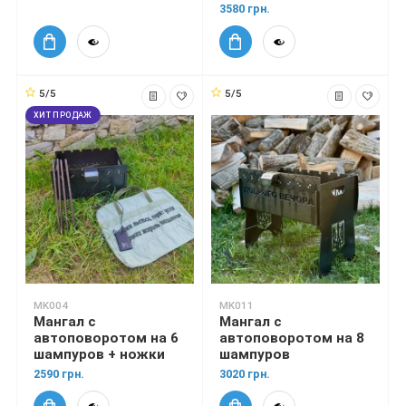
3580 грн.
5/5
5/5
ХИТ ПРОДАЖ
MK004
MK011
Мангал с
Мангал с
автоповоротом на 6
автоповоротом на 8
шампуров + ножки
шампуров
2590 грн.
3020 грн.