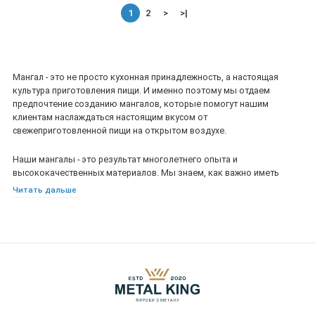
1
2
>
>|
Мангал - это не просто кухонная принадлежность, а настоящая
культура приготовления пищи. И именно поэтому мы отдаем
предпочтение созданию мангалов, которые помогут нашим
клиентам наслаждаться настоящим вкусом от
свежеприготовленной пищи на открытом воздухе.
Наши мангалы - это результат многолетнего опыта и
высококачественных материалов. Мы знаем, как важно иметь
удобный и прочный инструмент для приготовления пищи, поэтому
Читать дальше
каждый наш мангал - это бережно проработанная конструкция с
целью максимального удобства для наших клиентов.
Наши мангалы имеют множество преимуществ по сравнению с
другими вариантами на рынке. Они выдерживают высокие
температуры, обеспечивают максимальный комфорт во время
приготовления пищи. Кроме того, мы предлагаем различные
варианты дизайна, что позволяет каждому клиенту выбрать
именно тот мангал, который соответствует его потребностям и