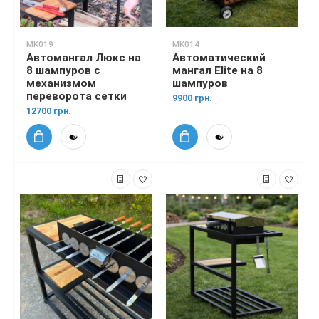
MK019
MK014
Автомангал Люкс на
Автоматический
8 шампуров с
мангал Elite на 8
механизмом
шампуров
переворота сетки
9900 грн.
12700 грн.